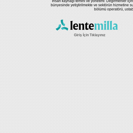
İnsan kaynağı temini ve yönetimi: Değirmenler için
bünyesinde yetiştirilmekte ve sektörün hizmetine su
bölümü operatörü, ustaba
Giriş İçin Tıklayınız