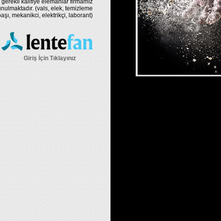
 gerekli kalifiye elemanlar firmamız
nulmaktadır. (vals, elek, temizleme
şı, mekanikci, elektrikçi, laborant)
Giriş İçin Tıklayınız