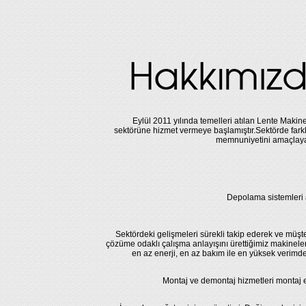
Eylül 2011 yılında temelleri atılan Lente Makine
sektörüne hizmet vermeye başlamıştır.Sektörde farkl
memnuniyetini amaçlayar
Depolama sistemleri 
Sektördeki gelişmeleri sürekli takip ederek ve müşte
çözüme odaklı çalışma anlayışını ürettiğimiz makineler
en az enerji, en az bakım ile en yüksek verimd
Montaj ve demontaj hizmetleri montaj ek