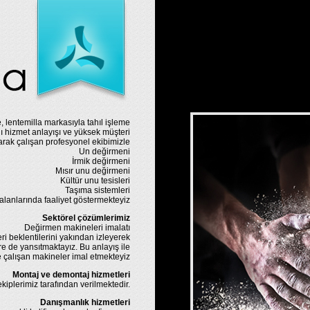
, lentemilla markasıyla tahıl işleme
ı hizmet anlayışı ve yüksek müşteri
ak çalışan profesyonel ekibimizle
Un değirmeni
İrmik değirmeni
Mısır unu değirmeni
Kültür unu tesisleri
Taşıma sistemleri
alanlarında faaliyet göstermekteyiz
Sektörel çözümlerimiz
Değirmen makineleri imalatı
ri beklentilerini yakından izleyerek
e de yansıtmaktayız. Bu anlayış ile
e çalışan makineler imal etmekteyiz
Montaj ve demontaj hizmetleri
iplerimiz tarafından verilmektedir.
Danışmanlık hizmetleri