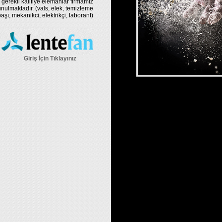
 gerekli kalifiye elemanlar firmamız
nulmaktadır. (vals, elek, temizleme
şı, mekanikci, elektrikçi, laborant)
Giriş İçin Tıklayınız