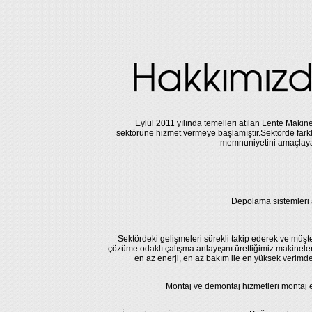
Eylül 2011 yılında temelleri atılan Lente Makine
sektörüne hizmet vermeye başlamıştır.Sektörde farkl
memnuniyetini amaçlayar
Depolama sistemleri 
Sektördeki gelişmeleri sürekli takip ederek ve müşte
çözüme odaklı çalışma anlayışını ürettiğimiz makineler
en az enerji, en az bakım ile en yüksek verimd
Montaj ve demontaj hizmetleri montaj ek