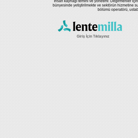
İnsan kaynağı temini ve yönetimi: Değirmenler için
bünyesinde yetiştirilmekte ve sektörün hizmetine su
bölümü operatörü, ustaba
Giriş İçin Tıklayınız