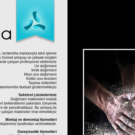
, lentemilla markasıyla tahıl işleme
ı hizmet anlayışı ve yüksek müşteri
ak çalışan profesyonel ekibimizle
Un değirmeni
İrmik değirmeni
Mısır unu değirmeni
Kültür unu tesisleri
Taşıma sistemleri
alanlarında faaliyet göstermekteyiz
Sektörel çözümlerimiz
Değirmen makineleri imalatı
ri beklentilerini yakından izleyerek
e de yansıtmaktayız. Bu anlayış ile
e çalışan makineler imal etmekteyiz
Montaj ve demontaj hizmetleri
iplerimiz tarafından verilmektedir.
Danışmanlık hizmetleri