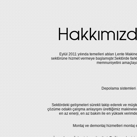
Eylül 2011 yılında temelleri atılan Lente Makine
sektörüne hizmet vermeye başlamıştır.Sektörde farkl
memnuniyetini amaçlayar
Depolama sistemleri 
Sektördeki gelişmeleri sürekli takip ederek ve müşte
çözüme odaklı çalışma anlayışını ürettiğimiz makineler
en az enerji, en az bakım ile en yüksek verimd
Montaj ve demontaj hizmetleri montaj ek