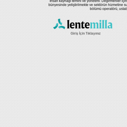
İnsan kaynağı temini ve yönetimi: Değirmenler için
bünyesinde yetiştirilmekte ve sektörün hizmetine su
bölümü operatörü, ustaba
Giriş İçin Tıklayınız