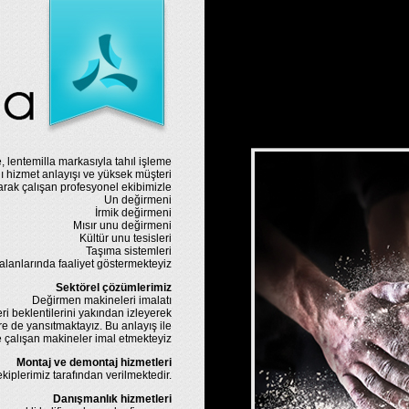
, lentemilla markasıyla tahıl işleme
ı hizmet anlayışı ve yüksek müşteri
ak çalışan profesyonel ekibimizle
Un değirmeni
İrmik değirmeni
Mısır unu değirmeni
Kültür unu tesisleri
Taşıma sistemleri
alanlarında faaliyet göstermekteyiz
Sektörel çözümlerimiz
Değirmen makineleri imalatı
ri beklentilerini yakından izleyerek
e de yansıtmaktayız. Bu anlayış ile
e çalışan makineler imal etmekteyiz
Montaj ve demontaj hizmetleri
iplerimiz tarafından verilmektedir.
Danışmanlık hizmetleri