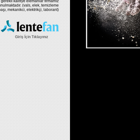
 gerekli kalifiye elemanlar firmamız
nulmaktadır. (vals, elek, temizleme
şı, mekanikci, elektrikçi, laborant)
Giriş İçin Tıklayınız