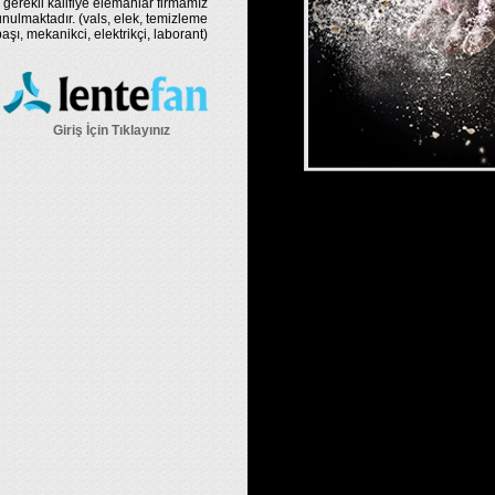
 gerekli kalifiye elemanlar firmamız
nulmaktadır. (vals, elek, temizleme
şı, mekanikci, elektrikçi, laborant)
Giriş İçin Tıklayınız