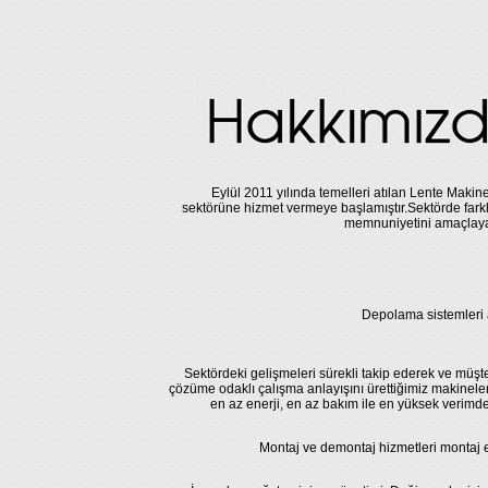
Eylül 2011 yılında temelleri atılan Lente Makine
sektörüne hizmet vermeye başlamıştır.Sektörde farkl
memnuniyetini amaçlayar
Depolama sistemleri 
Sektördeki gelişmeleri sürekli takip ederek ve müşte
çözüme odaklı çalışma anlayışını ürettiğimiz makineler
en az enerji, en az bakım ile en yüksek verimd
Montaj ve demontaj hizmetleri montaj ek