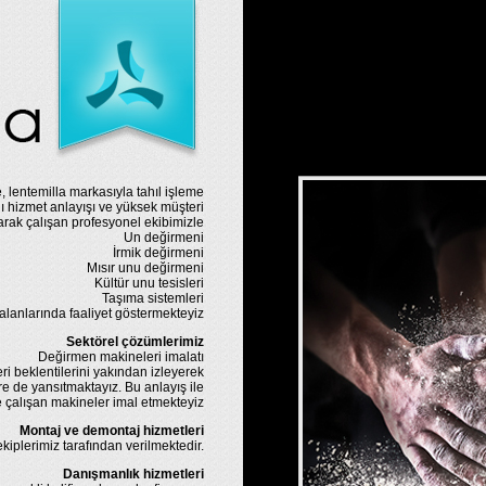
, lentemilla markasıyla tahıl işleme
ı hizmet anlayışı ve yüksek müşteri
ak çalışan profesyonel ekibimizle
Un değirmeni
İrmik değirmeni
Mısır unu değirmeni
Kültür unu tesisleri
Taşıma sistemleri
alanlarında faaliyet göstermekteyiz
Sektörel çözümlerimiz
Değirmen makineleri imalatı
ri beklentilerini yakından izleyerek
e de yansıtmaktayız. Bu anlayış ile
e çalışan makineler imal etmekteyiz
Montaj ve demontaj hizmetleri
iplerimiz tarafından verilmektedir.
Danışmanlık hizmetleri