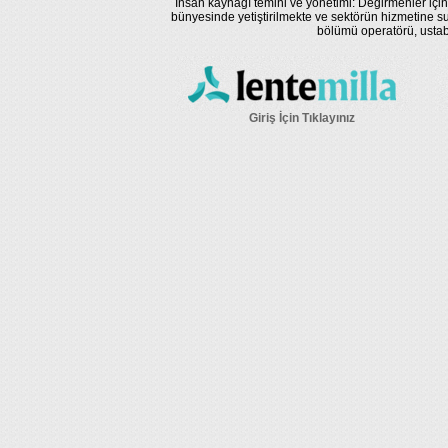
İnsan kaynağı temini ve yönetimi: Değirmenler için
bünyesinde yetiştirilmekte ve sektörün hizmetine su
bölümü operatörü, ustaba
Giriş İçin Tıklayınız