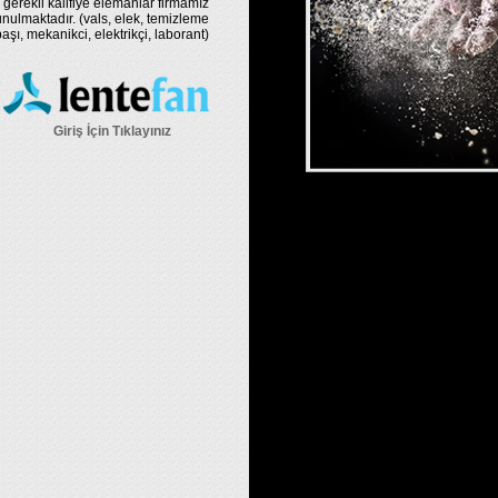
 gerekli kalifiye elemanlar firmamız
nulmaktadır. (vals, elek, temizleme
şı, mekanikci, elektrikçi, laborant)
Giriş İçin Tıklayınız