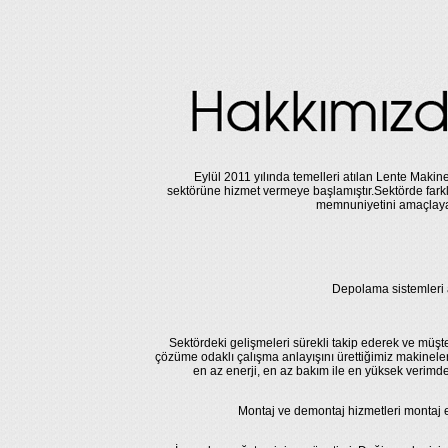
Eylül 2011 yılında temelleri atılan Lente Makine
sektörüne hizmet vermeye başlamıştır.Sektörde farkl
memnuniyetini amaçlayar
Depolama sistemleri 
Sektördeki gelişmeleri sürekli takip ederek ve müşte
çözüme odaklı çalışma anlayışını ürettiğimiz makineler
en az enerji, en az bakım ile en yüksek verimd
Montaj ve demontaj hizmetleri montaj ek