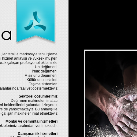
, lentemilla markasıyla tahıl işleme
ı hizmet anlayışı ve yüksek müşteri
ak çalışan profesyonel ekibimizle
Un değirmeni
İrmik değirmeni
Mısır unu değirmeni
Kültür unu tesisleri
Taşıma sistemleri
alanlarında faaliyet göstermekteyiz
Sektörel çözümlerimiz
Değirmen makineleri imalatı
ri beklentilerini yakından izleyerek
e de yansıtmaktayız. Bu anlayış ile
e çalışan makineler imal etmekteyiz
Montaj ve demontaj hizmetleri
iplerimiz tarafından verilmektedir.
Danışmanlık hizmetleri