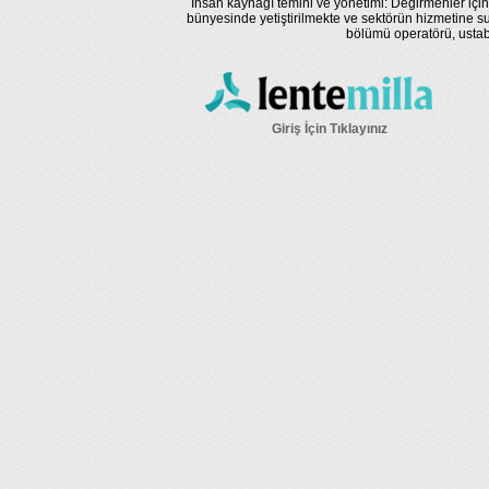
İnsan kaynağı temini ve yönetimi: Değirmenler için
bünyesinde yetiştirilmekte ve sektörün hizmetine su
bölümü operatörü, ustaba
Giriş İçin Tıklayınız